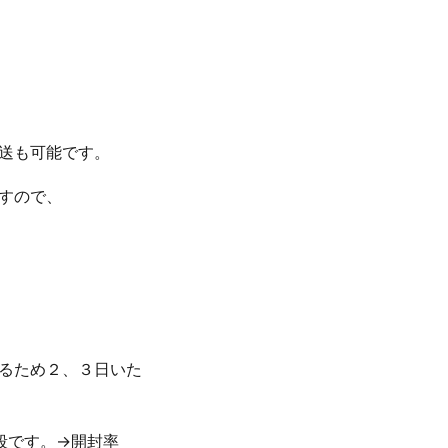
送も可能です。
すので、
るため２、３日いた
段です。→開封率