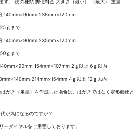
ます。 便の種類 郵便料金 大きさ（最小） （最大） 重量
140mm×90mm 235mm×120mm
 25ｇまで
140mm×90mm 235mm×120mm
 50ｇまで
40mm×90mm 154mm×107mm 2ｇ以上 6ｇ以内
0mm×140mm 214mm×154mm 4ｇ以上 12ｇ以内
mmのはがき（単票）を作成した場合は、はがきではなく定形郵便と
電話代が気になるのですが？
フリーダイヤルをご用意しております。