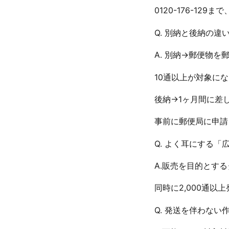
0120-176-12
Q. 別納と後納の違
A. 別納→郵便物
10通以上が対象に
後納→1ヶ月間に差
事前に郵便局に申請
Q. よく耳にする
A.販売を目的とす
同時に2,000通
Q. 発送を伴わな